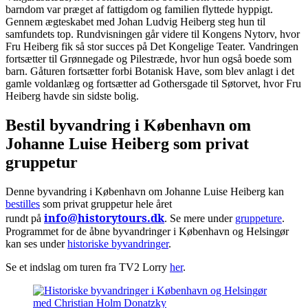
barndom var præget af fattigdom og familien flyttede hyppigt.
Gennem ægteskabet med Johan Ludvig Heiberg steg hun til
samfundets top. Rundvisningen går videre til Kongens Nytorv, hvor
Fru Heiberg fik så stor succes på Det Kongelige Teater. Vandringen
fortsætter til Grønnegade og Pilestræde, hvor hun også boede som
barn. Gåturen fortsætter forbi Botanisk Have, som blev anlagt i det
gamle voldanlæg og fortsætter ad Gothersgade til Søtorvet, hvor Fru
Heiberg havde sin sidste bolig.
Bestil byvandring i København om
Johanne Luise Heiberg som privat
gruppetur
Denne byvandring i København om Johanne Luise Heiberg kan
bestilles
som privat gruppetur hele året
info@historytours.dk
rundt
på
. Se mere under
gruppeture
.
Programmet for de åbne byvandringer i København og Helsingør
kan ses under
historiske byvandringer
.
Se et indslag om turen fra TV2 Lorry
her
.