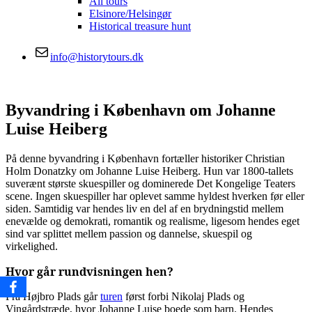
All tours
Elsinore/Helsingør
Historical treasure hunt
info@historytours.dk
Byvandring i København om Johanne
Luise Heiberg
På denne byvandring i København fortæller historiker Christian
Holm Donatzky om Johanne Luise Heiberg. Hun var 1800-tallets
suverænt største skuespiller og dominerede Det Kongelige Teaters
scene. Ingen skuespiller har oplevet samme hyldest hverken før eller
siden. Samtidig var hendes liv en del af en brydningstid mellem
enevælde og demokrati, romantik og realisme, ligesom hendes eget
sind var splittet mellem passion og dannelse, skuespil og
virkelighed.
Hvor går rundvisningen hen?
Fra Højbro Plads går
turen
først forbi Nikolaj Plads og
Vingårdstræde, hvor Johanne Luise boede som barn. Hendes