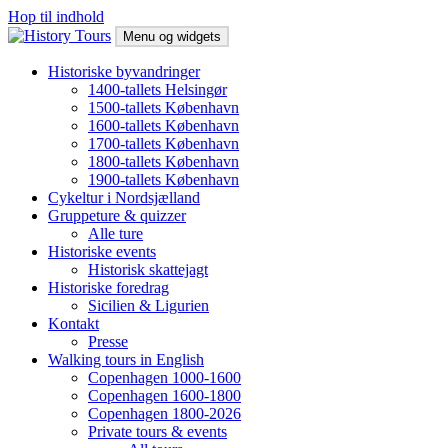
Hop til indhold
Menu og widgets
History Tours
Byvandring i København og Helsingør, historisk gåtur
Historiske byvandringer
1400-tallets Helsingør
1500-tallets København
1600-tallets København
1700-tallets København
1800-tallets København
1900-tallets København
Cykeltur i Nordsjælland
Gruppeture & quizzer
Alle ture
Historiske events
Historisk skattejagt
Historiske foredrag
Sicilien & Ligurien
Kontakt
Presse
Walking tours in English
Copenhagen 1000-1600
Copenhagen 1600-1800
Copenhagen 1800-2026
Private tours & events