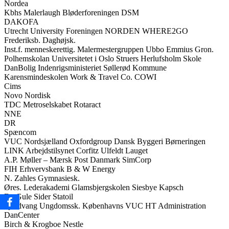
Nordea
Kbhs Malerlaugh Bløderforeningen DSM
DAKOFA
Utrecht University Foreningen NORDEN WHERE2GO
Frederiksb. Daghøjsk.
Inst.f. menneskerettig. Malermestergruppen Ubbo Emmius Gron.
Polhemskolan Universitetet i Oslo Struers Herlufsholm Skole
DanBolig Indenrigsministeriet Søllerød Kommune
Karensmindeskolen Work & Travel Co. COWI
Cims
Novo Nordisk
TDC Metroselskabet Rotaract
NNE
DR
Spæncom
VUC Nordsjælland Oxfordgroup Dansk Byggeri Børneringen
LINK Arbejdstilsynet Corfitz Ulfeldt Lauget
A.P. Møller – Mærsk Post Danmark SimCorp
FIH Erhvervsbank B & W Energy
N. Zahles Gymnasiesk.
Øres. Lederakademi Glamsbjergskolen Siesbye Kapsch
De Gule Sider Statoil
Fjordvang Ungdomssk. Københavns VUC HT Administration
DanCenter
Birch & Krogboe Nestle