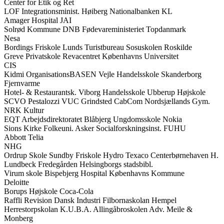
Center for Etik og Ret
LOF Integrationsminist. Høiberg Nationalbanken KL
Amager Hospital JAI
Solrød Kommune DNB Fødevareministeriet Topdanmark
Nesa
Bordings Friskole Lunds Turistbureau Sosuskolen Roskilde
Greve Privatskole Revacentret Københavns Universitet
CIS
Kidmi OrganisationsBASEN Vejle Handelsskole Skanderborg
Fjernvarme
Hotel- & Restaurantsk. Viborg Handelsskole Ubberup Højskole
SCVO Pestalozzi VUC Grindsted CabCom Nordsjællands Gym.
NRK Kultur
EQT Arbejdsdirektoratet Blåbjerg Ungdomsskole Nokia
Sions Kirke Folkeuni. Asker Socialforskningsinst. FUHU
Abbott Telia
NHG
Ordrup Skole Sundby Friskole Hydro Texaco Centerbørnehaven H.
Lundbeck Fredegården Helsingborgs stadsbibl.
Virum skole Bispebjerg Hospital Københavns Kommune
Deloitte
Borups Højskole Coca-Cola
Raffli Revision Dansk Industri Filbornaskolan Hempel
Herrestorpskolan K.U.B.A. Allingåbroskolen Adv. Meile &
Monberg