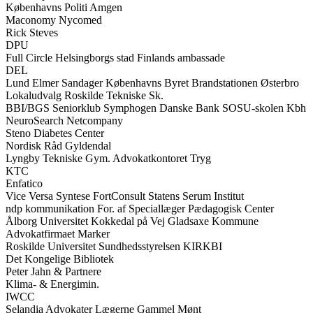
Københavns Politi Amgen
Maconomy Nycomed
Rick Steves
DPU
Full Circle Helsingborgs stad Finlands ambassade
DEL
Lund Elmer Sandager Københavns Byret Brandstationen Østerbro
Lokaludvalg Roskilde Tekniske Sk.
BBI/BGS Seniorklub Symphogen Danske Bank SOSU-skolen Kbh
NeuroSearch Netcompany
Steno Diabetes Center
Nordisk Råd Gyldendal
Lyngby Tekniske Gym. Advokatkontoret Tryg
KTC
Enfatico
Vice Versa Syntese FortConsult Statens Serum Institut
ndp kommunikation For. af Speciallæger Pædagogisk Center
Ålborg Universitet Kokkedal på Vej Gladsaxe Kommune
Advokatfirmaet Marker
Roskilde Universitet Sundhedsstyrelsen KIRKBI
Det Kongelige Bibliotek
Peter Jahn & Partnere
Klima- & Energimin.
IWCC
Selandia Advokater Lægerne Gammel Mønt