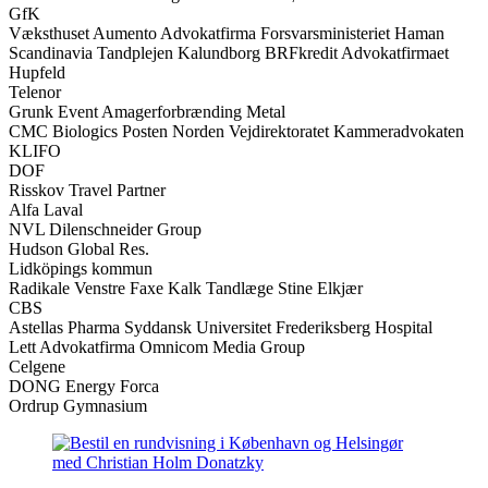
GfK
Væksthuset Aumento Advokatfirma Forsvarsministeriet Haman
Scandinavia Tandplejen Kalundborg BRFkredit Advokatfirmaet
Hupfeld
Telenor
Grunk Event Amagerforbrænding Metal
CMC Biologics Posten Norden Vejdirektoratet Kammeradvokaten
KLIFO
DOF
Risskov Travel Partner
Alfa Laval
NVL Dilenschneider Group
Hudson Global Res.
Lidköpings kommun
Radikale Venstre Faxe Kalk Tandlæge Stine Elkjær
CBS
Astellas Pharma Syddansk Universitet Frederiksberg Hospital
Lett Advokatfirma Omnicom Media Group
Celgene
DONG Energy Forca
Ordrup Gymnasium