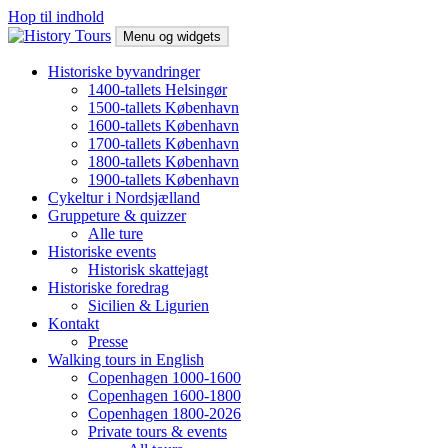
Hop til indhold
Menu og widgets
History Tours
Byvandring i København og Helsingør, historisk gåtur
Historiske byvandringer
1400-tallets Helsingør
1500-tallets København
1600-tallets København
1700-tallets København
1800-tallets København
1900-tallets København
Cykeltur i Nordsjælland
Gruppeture & quizzer
Alle ture
Historiske events
Historisk skattejagt
Historiske foredrag
Sicilien & Ligurien
Kontakt
Presse
Walking tours in English
Copenhagen 1000-1600
Copenhagen 1600-1800
Copenhagen 1800-2026
Private tours & events