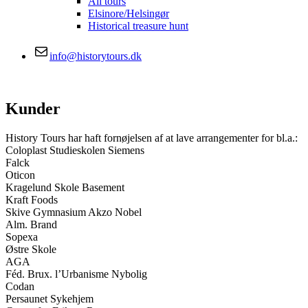
All tours
Elsinore/Helsingør
Historical treasure hunt
info@historytours.dk
Kunder
History Tours har haft fornøjelsen af at lave arrangementer for bl.a.:
Coloplast Studieskolen Siemens
Falck
Oticon
Kragelund Skole Basement
Kraft Foods
Skive Gymnasium Akzo Nobel
Alm. Brand
Sopexa
Østre Skole
AGA
Féd. Brux. l’Urbanisme Nybolig
Codan
Persaunet Sykehjem