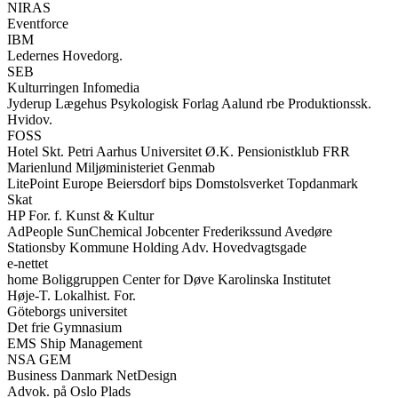
NIRAS
Eventforce
IBM
Ledernes Hovedorg.
SEB
Kulturringen Infomedia
Jyderup Lægehus Psykologisk Forlag Aalund rbe Produktionssk.
Hvidov.
FOSS
Hotel Skt. Petri Aarhus Universitet Ø.K. Pensionistklub FRR
Marienlund Miljøministeriet Genmab
LitePoint Europe Beiersdorf bips Domstolsverket Topdanmark
Skat
HP For. f. Kunst & Kultur
AdPeople SunChemical Jobcenter Frederikssund Avedøre
Stationsby Kommune Holding Adv. Hovedvagtsgade
e-nettet
home Boliggruppen Center for Døve Karolinska Institutet
Høje-T. Lokalhist. For.
Göteborgs universitet
Det frie Gymnasium
EMS Ship Management
NSA GEM
Business Danmark NetDesign
Advok. på Oslo Plads