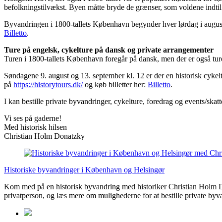
befolkningstilvækst. Byen måtte bryde de grænser, som voldene indti
Byvandringen i 1800-tallets København begynder hver lørdag i august
Billetto
.
Ture på engelsk, cykelture på dansk og private arrangementer
Turen i 1800-tallets København foregår på dansk, men der er også ture
Søndagene 9. august og 13. september kl. 12 er der en historisk cyk
på
https://historytours.dk/
og køb billetter her:
Billetto
.
I kan bestille private byvandringer, cykelture, foredrag og events/skatt
Vi ses på gaderne!
Med historisk hilsen
Christian Holm Donatzky
Historiske byvandringer i København og Helsingør
Kom med på en historisk byvandring med historiker Christian Holm D
privatperson, og læs mere om mulighederne for at bestille private byv