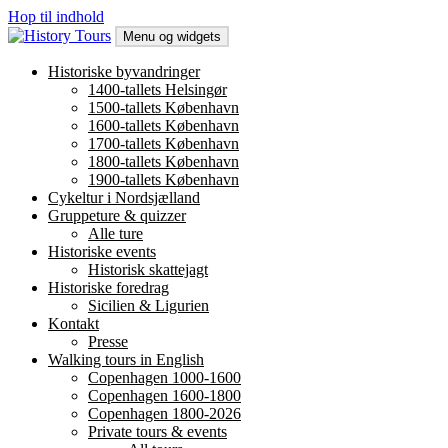
Hop til indhold
Menu og widgets
History Tours
Byvandring i København og Helsingør, historisk gåtur
Historiske byvandringer
1400-tallets Helsingør
1500-tallets København
1600-tallets København
1700-tallets København
1800-tallets København
1900-tallets København
Cykeltur i Nordsjælland
Gruppeture & quizzer
Alle ture
Historiske events
Historisk skattejagt
Historiske foredrag
Sicilien & Ligurien
Kontakt
Presse
Walking tours in English
Copenhagen 1000-1600
Copenhagen 1600-1800
Copenhagen 1800-2026
Private tours & events