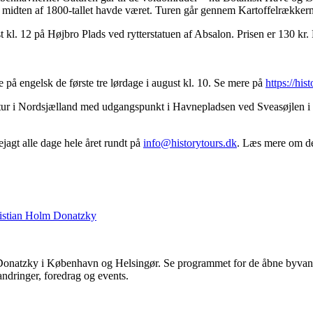
l midten af 1800-tallet havde været. Turen går gennem Kartoffelrækker
 kl. 12 på Højbro Plads ved rytterstatuen af Absalon. Prisen er 130 k
 på engelsk de første tre lørdage i august kl. 10. Se mere på
https://hi
eltur i Nordsjælland med udgangspunkt i Havnepladsen ved Sveasøjlen i
ejagt alle dage hele året rundt på
info@historytours.dk
. Læs mere om d
onatzky i København og Helsingør. Se programmet for de åbne byvandr
andringer, foredrag og events.