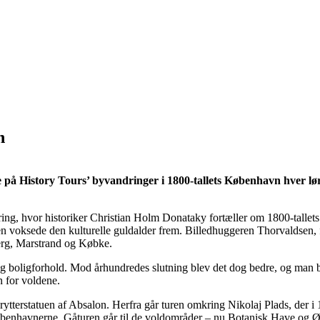
n
 på History Tours’ byvandringer i 1800-tallets København hver lør
ing, hvor historiker Christian Holm Donataky fortæller om 1800-talle
 voksede den kulturelle guldalder frem. Billedhuggeren Thorvaldsen, 
rg, Marstrand og Købke.
s- og boligforhold. Mod århundredes slutning blev det dog bedre, og m
n for voldene.
rytterstatuen af Absalon. Herfra går turen omkring Nikolaj Plads, der i 1
københavnerne. Gåturen går til de voldområder – nu Botanisk Have og 