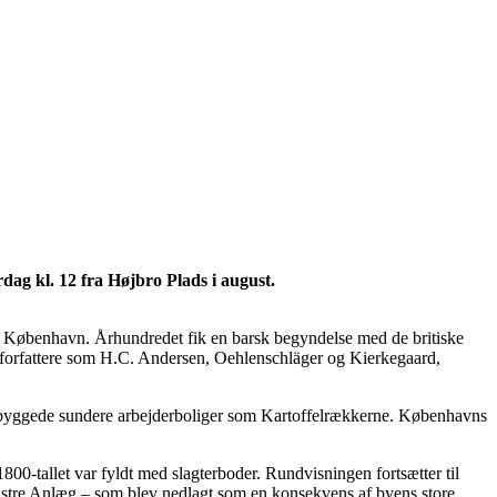
dag kl. 12 fra Højbro Plads i august.
ts København. Århundredet fik en barsk begyndelse med de britiske
forfattere som H.C. Andersen, Oehlenschläger og Kierkegaard,
an byggede sundere arbejderboliger som Kartoffelrækkerne. Københavns
800-tallet var fyldt med slagterboder. Rundvisningen fortsætter til
Østre Anlæg – som blev nedlagt som en konsekvens af byens store