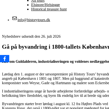
All tours
Elsinore/Helsingør
Historical treasure hunt
info@historytours.dk
Nyhedsbrev udsendt den 26. juli 2026
Gå på byvandring i 1800-tallets Københav
Hør om Guldalderen, industrialiseringen og voldenes nedlæggelse
Lørdag den 1. august er der sæsonpremiere på History Tours’ byvandr
angreb på København i 1801 og 1807. Men på baggrund af katastrofen
komponister som Weyse, Gade og Hartmann og malere som Eckersbe
I industrialiseringens unge år havde arbejderne forfærdelige arbejd
befolkning blev firedoblet, og byen fik endelig lov til at brede sig ude
Byvandringen starter hver lørdag i august kl. 12 fra Højbro Plads ved 
Kongens Have, der også i 1800-tallet var et populært mødested for 